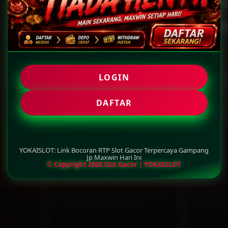
Seluruh Prom
Proses Klaim
LOGIN
DAFTAR
YOKAISLOT: Link Bocoran RTP Slot Gacor Terpercaya Gampang
Jp Maxwin Hari Ini
© Copyright 2026 Slot Gacor | YOKAISLOT
Support
Accoun
Pusat Bantuan
Login Me