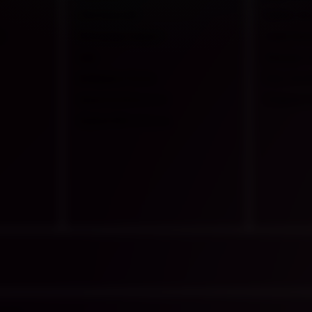
Live Chat 24/7
Daftar Ak
k
WhatsApp Support
Lupa Pass
FAQ
Riwayat T
Kebijakan Privasi
Fitur Verif
Syarat & Ketentuan
Program V
Responsible Gaming