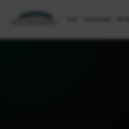
Skip
to
content
SLOT
SLOT GACOR
RTP S