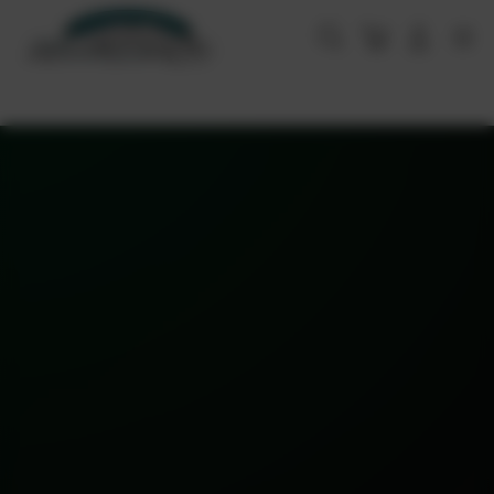
Skip
to
Cari
Troli
Login
Navigation
content